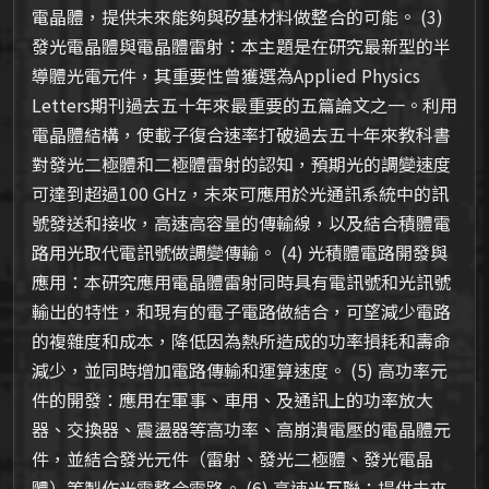
電晶體，提供未來能夠與矽基材料做整合的可能。 (3)
發光電晶體與電晶體雷射：本主題是在研究最新型的半
導體光電元件，其重要性曾獲選為Applied Physics
Letters期刊過去五十年來最重要的五篇論文之一。利用
電晶體結構，使載子復合速率打破過去五十年來教科書
對發光二極體和二極體雷射的認知，預期光的調變速度
可達到超過100 GHz，未來可應用於光通訊系統中的訊
號發送和接收，高速高容量的傳輸線，以及結合積體電
路用光取代電訊號做調變傳輸。 (4) 光積體電路開發與
應用：本研究應用電晶體雷射同時具有電訊號和光訊號
輸出的特性，和現有的電子電路做結合，可望減少電路
的複雜度和成本，降低因為熱所造成的功率損耗和壽命
減少，並同時增加電路傳輸和運算速度。 (5) 高功率元
件的開發：應用在軍事、車用、及通訊上的功率放大
器、交換器、震盪器等高功率、高崩潰電壓的電晶體元
件，並結合發光元件（雷射、發光二極體、發光電晶
體）等製作光電整合電路。 (6) 高速光互聯：提供未來