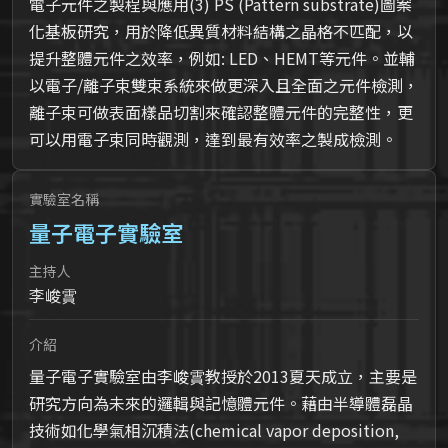
電子元件之製程與應用(3) PS (Pattern substrate)圖案
化基板研究，用於降低異質材料結構之晶格不匹配，以
提升整體元件之效率，例如: LED、HEMT等元件。並輔
以電子/離子束雙束系統來做更深入且全面之元件檢測，
離子束可做表面樣品切割來確認整體元件的完整性，更
可以用電子束同時觀測，達到最有效率之製成檢測。
實驗室名稱
量子電子實驗室
主持人
李峻霣
介紹
量子電子實驗室由李峻霣教授於2013夏天成立，主要是
研究方向為未來的邏輯與記憶體元件。藉由半導體磊晶
技術如化學氣相沉積法(chemical vapor deposition,