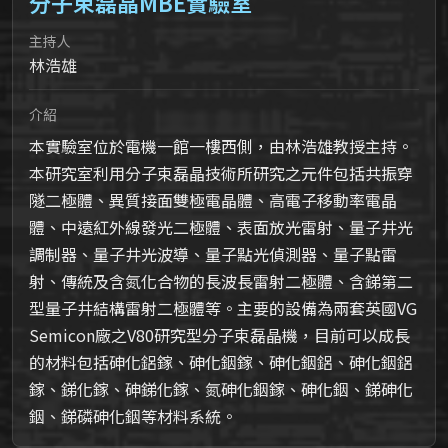
分子束磊晶MBE實驗室
主持人
林浩雄
介紹
本實驗室位於電機一館一樓西側，由林浩雄教授主持。
本研究室利用分子束磊晶技術所研究之元件包括共振穿
隧二極體、異質接面雙極電晶體、高電子移動率電晶
體、中遠紅外線發光二極體、表面放光雷射、量子井光
調制器、量子井光波導、量子點光偵測器、量子點雷
射、傳統及含氮化合物的長波長雷射二極體、含銻第二
型量子井結構雷射二極體等。主要的設備為兩套英國VG
Semicon廠之V80研究型分子束磊晶機，目前可以成長
的材料包括砷化鋁鎵、砷化銦鎵、砷化銦鋁、砷化銦鋁
鎵、銻化鎵、砷銻化鎵、氮砷化銦鎵、砷化銦、銻砷化
銦、銻磷砷化銦等材料系統。