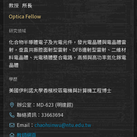
教授
所長
Optica Fellow
研究領域
化合物半導體電子及光電元件，發光電晶體與電晶體雷
射，垂直共振腔面射型雷射、DFB邊射型雷射、二維材
料電晶體、光電積體整合電路，高頻與高功率氮化鎵電
晶體
學歷
美國伊利諾大學香檳校區電機與計算機工程博士
辦公室：MD-623 (明達館)
聯絡資訊：33663694
Email：
chaohsinwu@ntu.edu.tw
教師網頁