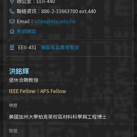
辦公室：EEII-440
聯絡資訊：886-2-33663700 ext.440
Email：
sclee@ntu.edu.tw
教師網頁
EEII-451
薄膜電晶體實驗室
洪銘輝
退休合聘教授
IEEE Fellow｜APS Fellow
學歷
美國加州大學柏克萊校區材料科學與工程博士
榮退