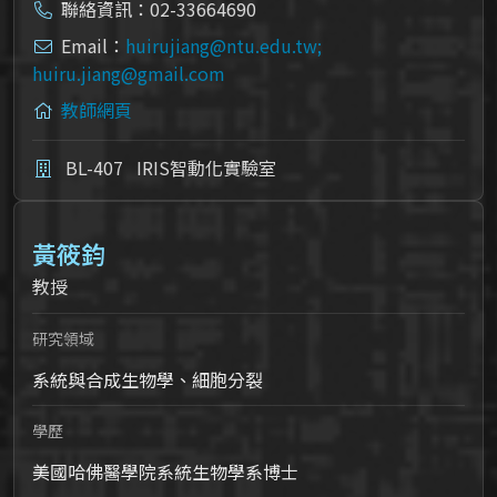
聯絡資訊：02-33664690
Email：
huirujiang@ntu.edu.tw;
huiru.jiang@gmail.com
教師網頁
BL-407
IRIS智動化實驗室
黃筱鈞
教授
研究領域
系統與合成生物學、細胞分裂
學歷
美國哈佛醫學院系統生物學系博士