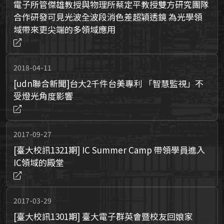
電子所管傑雄教授與物理所蔡定平教授雙方研究團隊
合作研發可見光波全波段消色差超穎透鏡 為光學領
域帶來更尖端的多領域應用
2018-04-11
[udn聯合新聞]台大2千件台美專利 「智慧監視」不
受燈光角度影響
2017-09-27
[臺大校訊1321期] IC Summer Camp 帶領學員進入
IC領域的殿堂
2017-03-29
[臺大校訊1301期] 臺大電子群英會暨校友回娘家