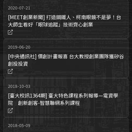
2020-07-21
[MEET創業新聞] 打造鋼鐵人、柯南眼鏡不是夢！台
大師生看好「眼球追蹤」技術齊心創業
2019-06-20
[中央通訊社] 價創計畫報喜 台大教授創業團隊獲矽谷
創投投資
2018-10-03
[臺大校訊1364期] 臺大特色課程系列報導—電資學
院 創新創客-智慧聯網系列課程
2018-05-09