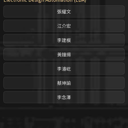
張耀文
江介宏
李建模
黃鐘揚
李濬屹
蔡坤諭
李念澤