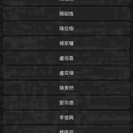
簡韶逸
陳信樹
楊家驤
盧信嘉
盧奕璋
陳景然
劉宗德
李俊興
蔡佩芸