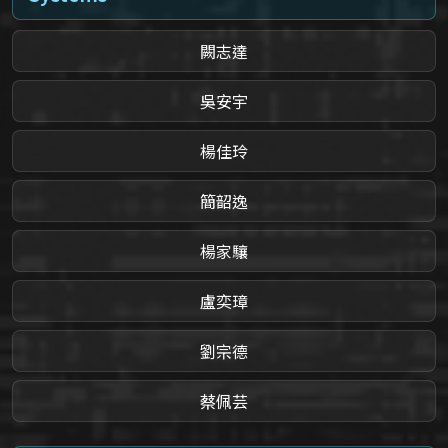
闕志達
吳安宇
楊佳玲
簡韶逸
楊家驤
盧奕璋
劉宗德
蔡佩芸