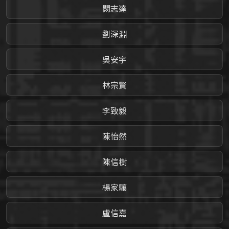
闕志達
劉深淵
吳安宇
林宗賢
李致毅
陳怡然
陳信樹
楊家驤
盧信嘉