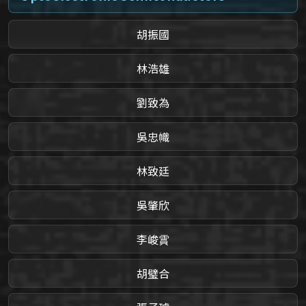
胡振國
林浩雄
劉致為
吳忠幟
林致廷
吳肇欣
李峻霣
胡璧合