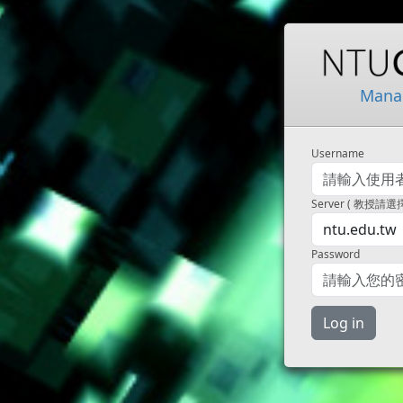
Mana
Username
Server ( 教授請
Password
Log in